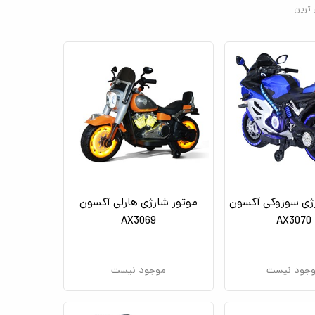
 ترین
ژی سوزوکی آکسون
موتور شارژی هارلی آکسون
AX3069
AX3070
جود نیست
موجود نیست