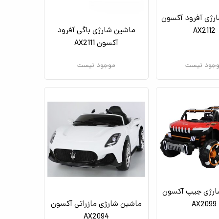
رژی آفرود آکسون
ماشین شارژی باگی آفرود
AX2112
آکسون AX2111
جود نیست
موجود نیست
ارژی جیپ آکسون
ماشین شارژی مازراتی آکسون
AX2099
AX2094