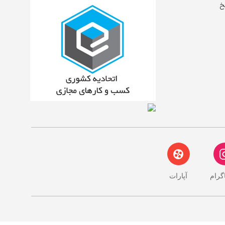
خ
اگرام
آپارات