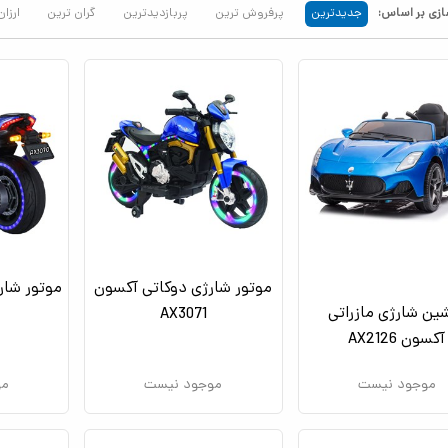
زی بر اساس:
جدیدترین
پرفروش ترین
پربازدیدترین
گران ترین
ارزان
موتور شارژی دوکاتی آکسون
موتور شار
ین شارژی مازراتی
AX3071
آکسون AX2126
موجود نیست
موجود نیست
مو