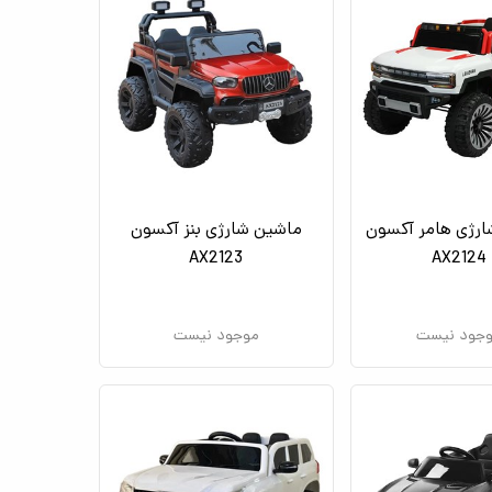
رژی هامر آکسون
ماشین شارژی بنز آکسون
AX2123
AX2124
جود نیست
موجود نیست