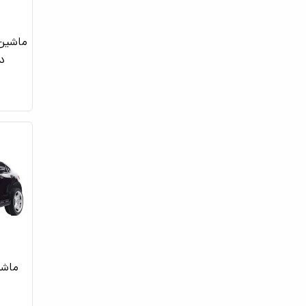
ماشین 
دا
ماشی