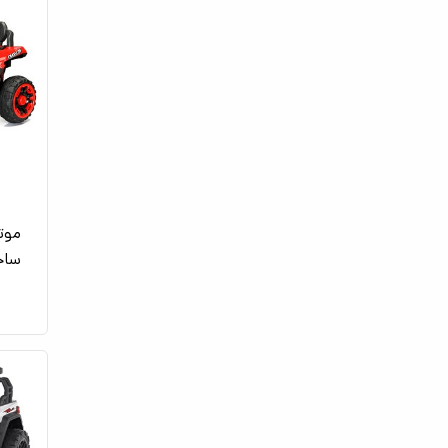
موت
ساحلی