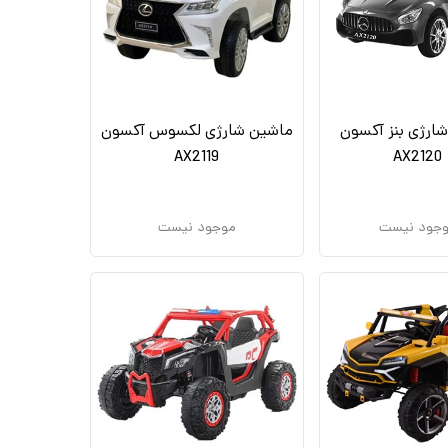
ارژی بنز آکسون
ماشین شارژی لکسوس آکسون
AX2119
AX2120
جود نیست
موجود نیست