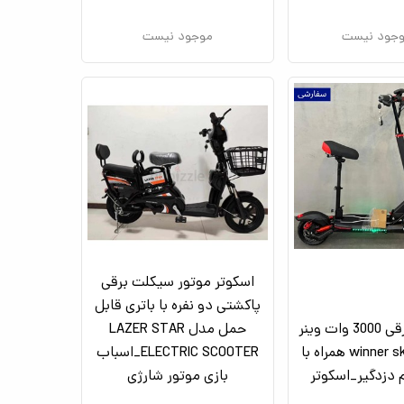
جود نیست
موجود نیست
اسکوتر موتور سیکلت برقی
پاکشتی دو نفره با باتری قابل
اسکوتر برقی 3000 وات وینر
حمل مدل LAZER STAR
اسکای winner sky همراه با
ELECTRIC SCOOTER_اسباب
دزدگیر_اسکوتر
بازی موتور شارژی