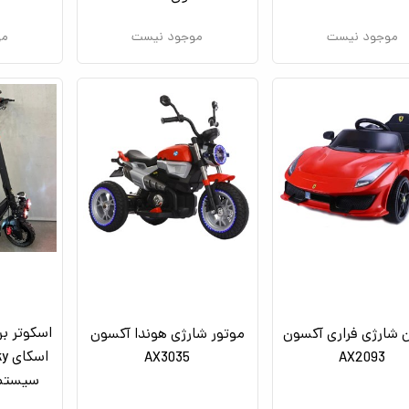
موجود نیست
موجود نیست
مو
 شارژی فراری آکسون
موتور شارژی هوندا آکسون
AX3035
AX2093
سیستم 