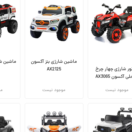
ماشین شارژی بنز آکسون
ماشین شا
ور شارژی چهار چرخ
AX2125
 آکسون AX3065
موجود نیست
موجود نیست
مو