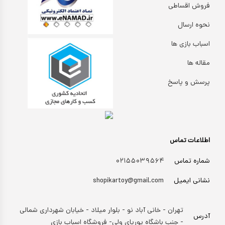
تا ۵ میلیون تومان
بتمن
بالای ده سال
براساس کاراکتر
ماشین شارژی_موتور شارژی
فروش اقساطی
بالای ۵ میلیون تومان
بزرگسال
ماشین کنترلی
براساس برندها
سگ های نگهبان
نحوه ارسال
اسباب بازی ها
هری پاتر
ماشین اسباب بازی
مقاله ها
اکشن فیگور
پرسش و پاسخ
عروسک دخترانه
عروسک رباتیک
ربات اسباب بازی
اطلاعات تماس
اسباب بازی نوزادی
شماره تماس
۰۲۱۵۵۰۳۹۵۶۴
دیجیتال و هوشمند
نشانی ایمیل
shopikartoy@gmail.com
بازی فکری
اسباب بازی ورزشی
تهران - خانی آباد نو - بلوار میلاد - خیابان شهرداری شمالی
آدرس
موسیقی
- جنب باشگاه پوریای ولی- فروشگاه اسباب بازی