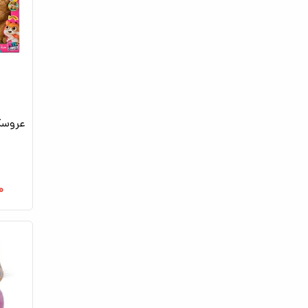
عروسک
۰