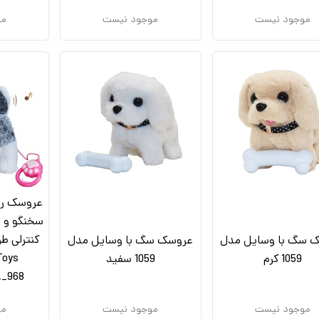
موجود نیست
موجود نیست
مو
عروسک رب
سخنگو و م
 سگ با وسایل مدل
عروسک سگ با وسایل مدل
Toys
1059 کرم
1059 سفید
968_عروسک رباتیک
موجود نیست
موجود نیست
مو