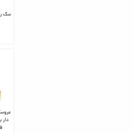
سگ ربا
عروسک
دار ب
قه