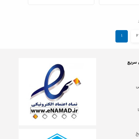
۱
۲
 سریع
ی
خ