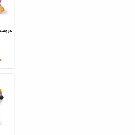
عروسک 
۰