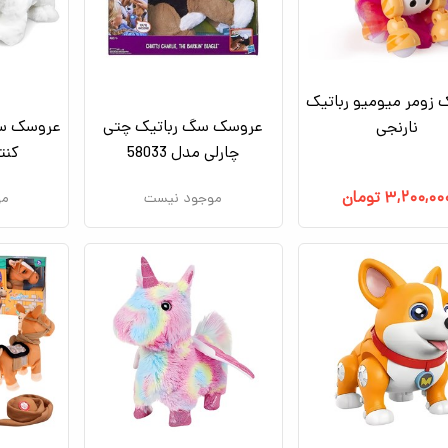
زومر میومیو رباتیک
عروسک سگ رباتیک چتی
عروسک سگ
نارنجی
چارلی مدل 58033
کنتر
۳,۲۰۰,۰۰
تومان
موجود نیست
مو