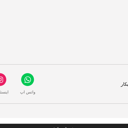
کار
واتس اپ
اینست