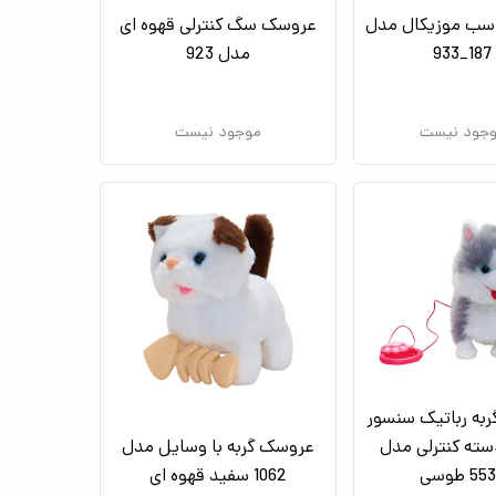
سب موزیکال مدل
عروسک سگ کنترلی قهوه ای
187_933
مدل 923
جود نیست
موجود نیست
به رباتیک سنسور
دسته کنترلی مدل
عروسک گربه با وسایل مدل
5 طوسی
1062 سفید قهوه ای