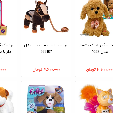
عروسک گر
 سگ رباتیک پشمالو
عروسک اسب موزیکال مدل
دار با 
مدل 1092
933187
35
۴,۴۰۰,۰۰
تومان
۴,۶۰۰,۰۰۰
تومان
,۰۰۰