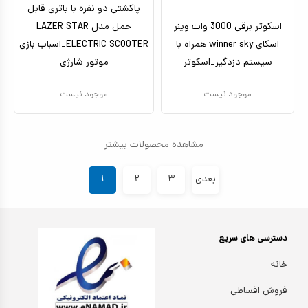
پاکشتی دو نفره با باتری قابل
اسکوتر برقی 3000 وات وینر
حمل مدل LAZER STAR
اسکای winner sky همراه با
ELECTRIC SCOOTER_اسباب بازی
سیستم دزدگیر_اسکوتر
موتور شارژی
موجود نیست
موجود نیست
مشاهده محصولات بیشتر
بعدی
۳
۲
۱
دسترسی های سریع
خانه
فروش اقساطی