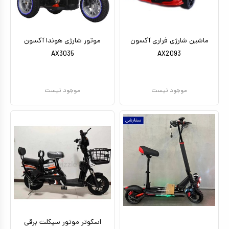
ماشین شارژی فراری آکسون
موتور شارژی هوندا آکسون
AX3035
AX2093
موجود نیست
موجود نیست
اسکوتر موتور سیکلت برقی