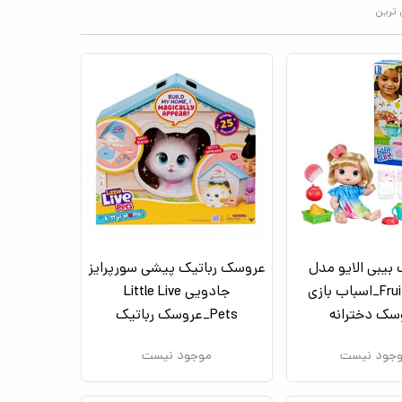
 ترین
بیبی الایو مدل
عروسک رباتیک پیشی سورپرایز
Fruity Sips_اسباب بازی
جادویی Little Live
سک دخترانه
Pets_عروسک رباتیک
جود نیست
موجود نیست