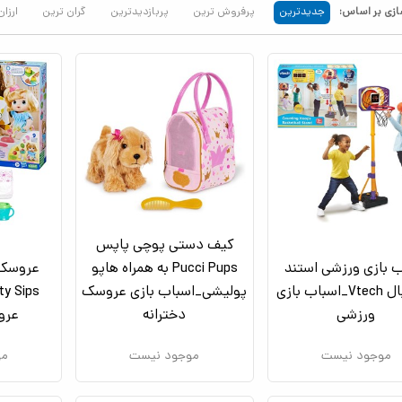
زی بر اساس:
جدیدترین
پرفروش ترین
پربازدیدترین
گران ترین
ارزان
کیف دستی پوچی پاپس
ب بازی ورزشی استند
Pucci Pups به همراه هاپو
عروسک 
بسکتبال Vtech_اسباب بازی
پولیشی_اسباب بازی عروسک
ورزشی
دخترانه
عرو
موجود نیست
موجود نیست
مو