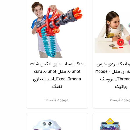
اتیک تِردی خرس
تفنگ اسباب بازی ایکس شات
چشم دکمه ای مدل Moose -
X-Shot مدل Zuru X-Shot
Thready Bear_عروسک
Excel Omega_اسباب بازی
رباتیک
تفنگ
جود نیست
موجود نیست