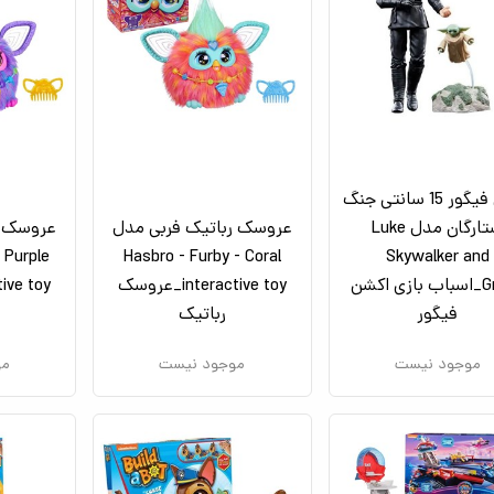
اکشن فيگور 15 سانتی جنگ
ستارگان مدل Luke
عروسک رباتیک فربی مدل
عروسک ر
 Purple
Hasbro - Furby - Coral
Skywalker and
Grogu_اسباب بازی اکشن
interactive toy_عروسک
فیگور
رباتیک
موجود نیست
موجود نیست
مو