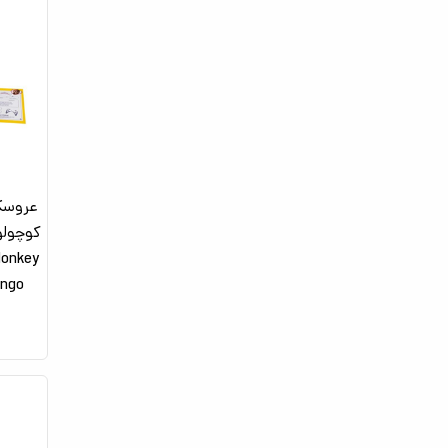
عروسک
Monkey
Mango _عروسک