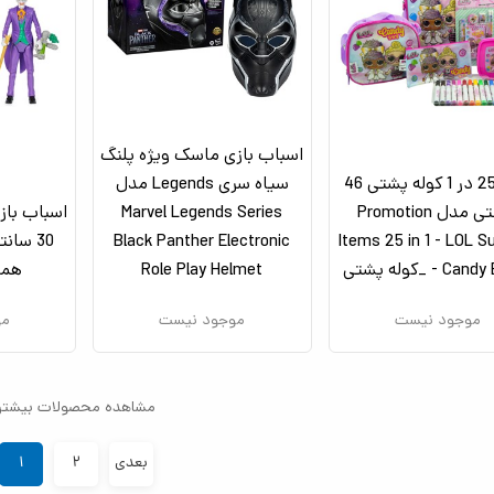
اسباب بازی ماسک ویژه پلنگ
ست 25 در 1 کوله پشتی 46
سیاه سری Legends مدل
سانتی مدل Promotion
Marvel Legends Series
اسباب باز
Items 25 in 1 - LOL S
Black Panther Electronic
30 سان
Can _کوله پشتی
Role Play Helmet
همر
موجود نیست
موجود نیست
مو
مشاهده محصولات بیشتر
بعدی
۲
۱