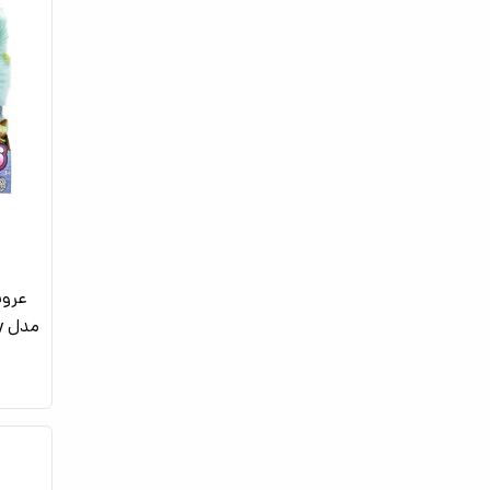
مدل Finley_عروسک رباتیک