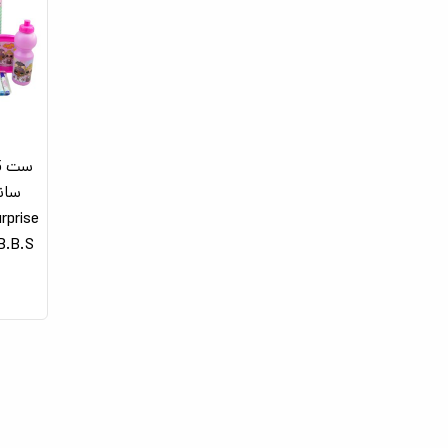
urprise
- dy B.B.S