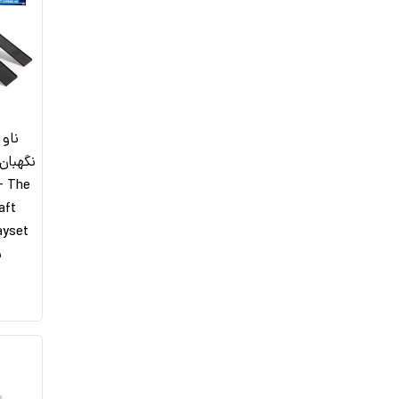
ناو 
 - The
aft
ب