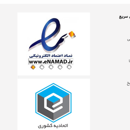
 سریع
ی
خ