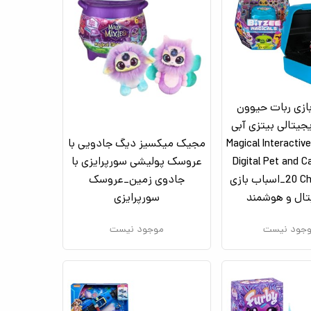
ازی ربات حیوون
جیتالی بیتزی آبی
Magical Interactive T
مجیک میکسیز دیگ جادویی با
Digital Pet and C
عروسک پولیشی سورپرایزی با
20 Characters_اسباب بازی
جادوی زمین_عروسک
ال و هوشمند
سورپرایزی
جود نیست
موجود نیست