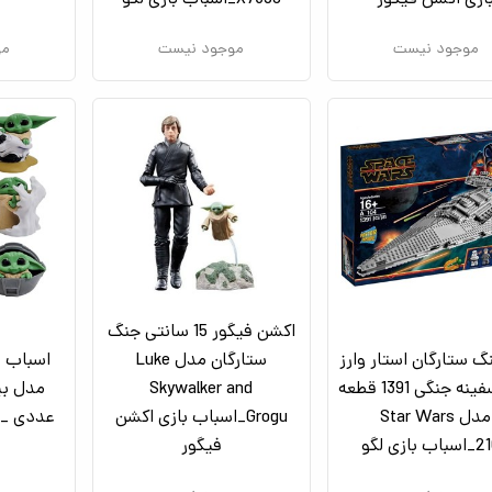
موجود نیست
موجود نیست
مو
اکشن فيگور 15 سانتی جنگ
گ ستارگان استار وارز
ستارگان مدل Luke
اسباب ب
طرح سفینه جنگی 1391 قطعه
Skywalker and
مدل Star Wars
Grogu_اسباب بازی اکشن
عددی _ا
بازی لگو
فیگور