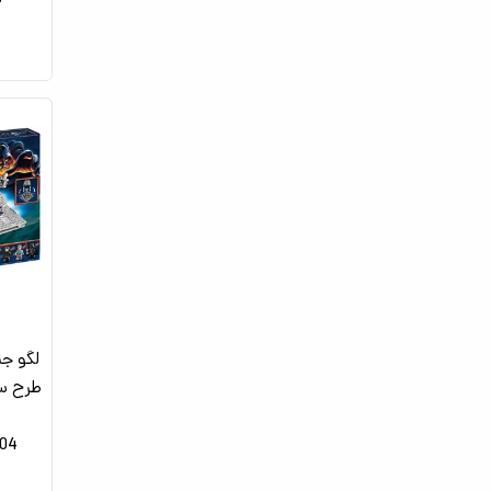
لگو جن
2104_اسباب 