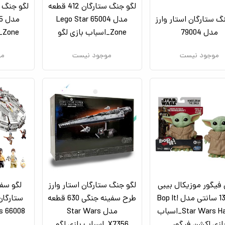
لگو جنگ ستارگان 412 قطعه
گ ستارگان استار وارز
مدل 65004 Lego Star
مدل 79004
Zone_اسباب بازی لگو
Zone_اسباب بازی لگو
موجود نیست
موجود نیست
مو
فیگور موزیکال بیبی
لگو جنگ ستارگان استار وارز
لگو سف
یودا 13 سانتی مدل Bop It!
طرح سفینه جنگی 630 قطعه
Star Wars Hasbro_اسباب
مدل Star Wars
ازی اکشن فیگور
X7356_اسباب بازی لگو