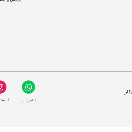
پرسش و پاس
کار
واتس اپ
اینست