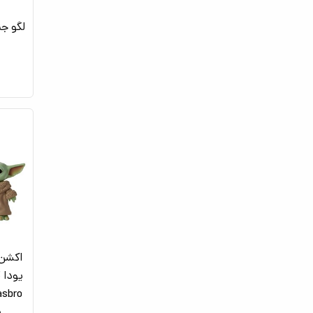
لگو جن
اکشن 
ب