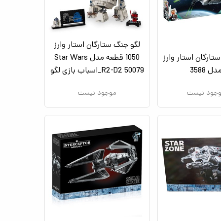
لگو جنگ ستارگان استار وارز
تارگان استار وارز
1050 قطعه مدل Star Wars
دل 3588
R2-D2 50079_اسباب بازی لگو
جود نیست
موجود نیست