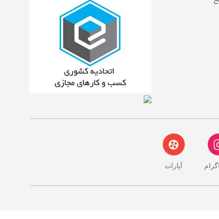
خ
اگرام
آپارات