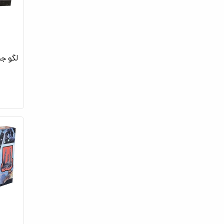
لگو جن