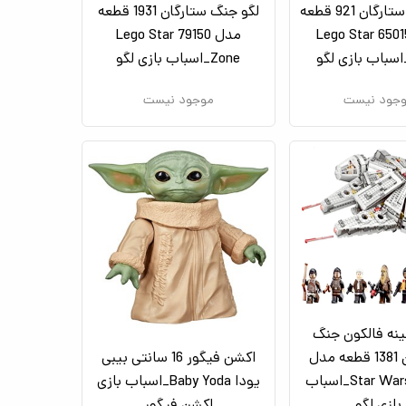
لگو جنگ ستارگان 921 قطعه
لگو جنگ ستارگان 1931 قطعه
مدل 65015 Lego Star
مدل 79150 Lego Star
Zone_اسباب بازی لگو
جود نیست
موجود نیست
ینه فالکون جنگ
ستارگان 1381 قطعه مدل
اکشن فیگور 16 سانتی بیبی
Star Wars 66008_اسباب
یودا Baby Yoda_اسباب بازی
بازی لگو
اکشن فیگور