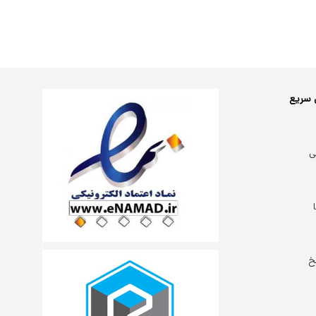
 سریع
ی
خ