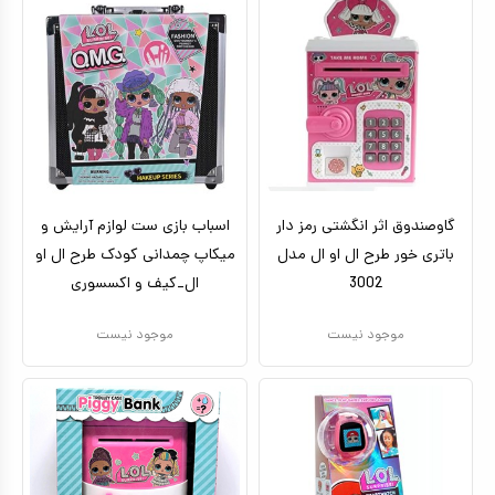
تا ۵ میلیون تومان
بتمن
بالای ده سال
براساس کاراکتر
ماشین شارژی_موتور شارژی
بالای ۵ میلیون تومان
بزرگسال
ماشین کنترلی
براساس برندها
سگ های نگهبان
هری پاتر
ماشین اسباب بازی
اکشن فیگور
عروسک دخترانه
گاوصندوق اثر انگشتی رمز دار
عروسک رباتیک
اسباب بازی ست لوازم آرایش و
باتری خور طرح ال او ال مدل
میکاپ چمدانی کودک طرح ال او
ربات اسباب بازی
3002
ال_کیف و اکسسوری
اسباب بازی نوزادی
موجود نیست
موجود نیست
دیجیتال و هوشمند
بازی فکری
اسباب بازی ورزشی
موسیقی