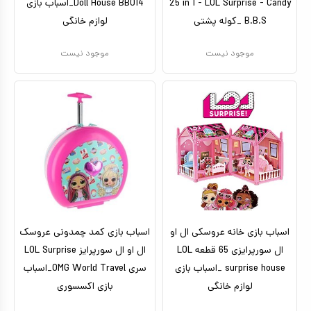
25 in 1 - LOL Surprise - Candy
Doll House BB014_اسباب بازی
B.B.S _کوله پشتی
لوازم خانگی
موجود نیست
موجود نیست
اسباب بازی خانه عروسکی ال او
اسباب بازی کمد چمدونی عروسک
ال سورپرایزی 65 قطعه LOL
ال او ال سورپرایز LOL Surprise
surprise house _اسباب بازی
سری OMG World Travel_اسباب
لوازم خانگی
بازی اکسسوری