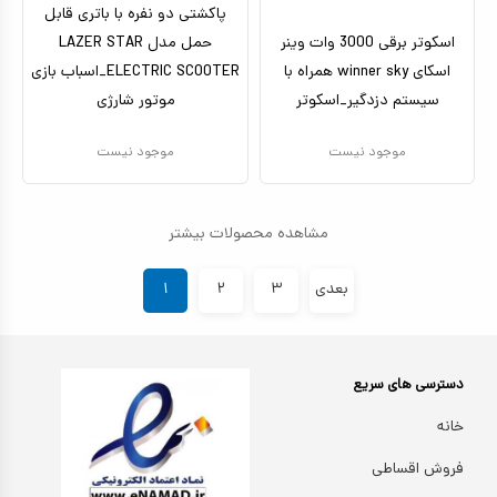
پاکشتی دو نفره با باتری قابل
اسکوتر برقی 3000 وات وینر
حمل مدل LAZER STAR
اسکای winner sky همراه با
ELECTRIC SCOOTER_اسباب بازی
سیستم دزدگیر_اسکوتر
موتور شارژی
موجود نیست
موجود نیست
مشاهده محصولات بیشتر
بعدی
۳
۲
۱
دسترسی های سریع
خانه
فروش اقساطی