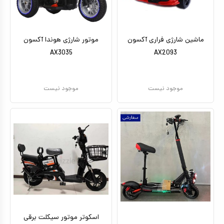
ماشین شارژی فراری آکسون
موتور شارژی هوندا آکسون
AX3035
AX2093
موجود نیست
موجود نیست
اسکوتر موتور سیکلت برقی