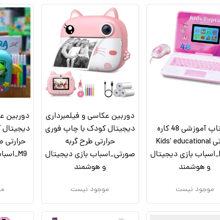
دوربین عکاسی و فیلمبرداری
دوربین عک
لپ تاپ آموزشی 48 کاره
دیجیتال کودک با چاپ فوری
دیجیتال ک
صورتی Kids' educational
حرارتی طرح گربه
حرارتی ط
laptop_اسباب بازی دیجیتال
صورتی_اسباب بازی دیجیتال
M9_اسب
و هوشمند
و هوشمند
موجود نیست
موجود نیست
مو