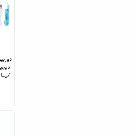
دوربین
آبی_ا