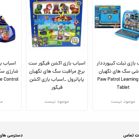
بازی تبلت کیبورددار
اسباب بازی اکشن فیگور ست
اسباب با
شی سگ های نگهبان
برج مراقبت سگ های نگهبان
شارژی سگ
مدل Paw Patrol Learning
پاپاترول _اسباب بازی اکشن
e Control
Tablet
فیگور
موجود نیست
موجود نیست
مو
ات تماس
دسترسی های