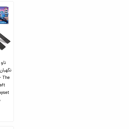
ناو 
 - The
aft
ب