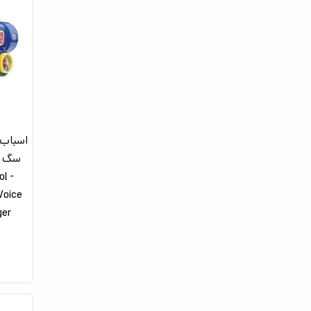
اسباب 
سگ نگ
l -
Voice