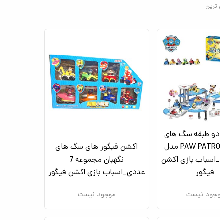
 ترین
دو طبقه سگ های
نگهبان PAW PATROL مدل
اکشن فیگور های سگ های
553 389B_اسباب بازی اکشن
نگهبان مجموعه 7
فیگور
عددی_اسباب بازی اکشن فیگور
جود نیست
موجود نیست