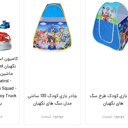
کامیون اس
atrol -
p Squad -
بازی کودک طرح سگ
چادر بازی کودک 130 سانتی
های نگهبان
مدل سگ های نگهبان
ب
موجود نیست
موجود نیست
مو