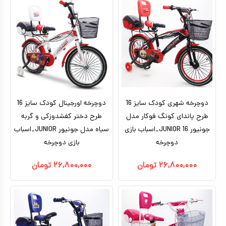
تا ۵ میلیون تومان
بتمن
بالای ده سال
براساس کاراکتر
ماشین شارژی_موتور شارژی
بالای ۵ میلیون تومان
بزرگسال
ماشین کنترلی
براساس برندها
سگ های نگهبان
هری پاتر
ماشین اسباب بازی
اکشن فیگور
عروسک دخترانه
دوچرخه شهری کودک سایز 16
عروسک رباتیک
دوچرخه اورجینال کودک سایز 16
طرح پاندای کونگ‌ فوکار مدل
طرح دختر کفشدوزکی و گربه
ربات اسباب بازی
جونیور JUNIOR 16_اسباب بازی
سیاه مدل جونیور JUNIOR_اسباب
دوچرخه
اسباب بازی نوزادی
بازی دوچرخه
دیجیتال و هوشمند
۲۶,۸۰۰,۰۰۰
تومان
۲۶,۸۰۰,۰۰۰
تومان
بازی فکری
اسباب بازی ورزشی
موسیقی