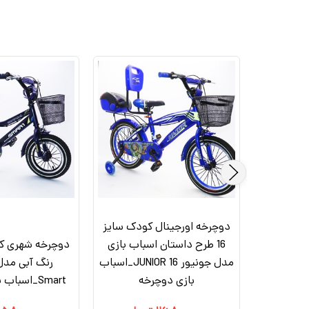
دوچرخه اورجینال کودک سایز
دوچرخه شهری کودک سایز 12
16 طرح داستان اسباب بازی
سمارت
مدل جونیور JUNIOR 16_اسباب
رنگ آبی مدل
بازی دوچرخه
Smart_اسباب بازی دوچرخه
۲۵,۳۰۰,۰