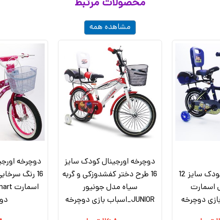
محصولات مرتبط
مشاهده همه
دوچرخه اورجینال کودک سایز
دوچرخه اورجی
دوچرخه شهری کودک سایز 12
16 طرح دختر کفشدوزکی و گربه
16 رنگ سرخا
 اسمارت
سیاه مدل جونیور
JUNIOR_اسباب بازی دوچرخه
دو