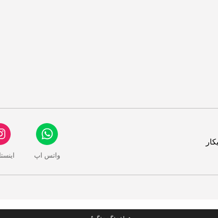
کار
واتس اپ
اینست