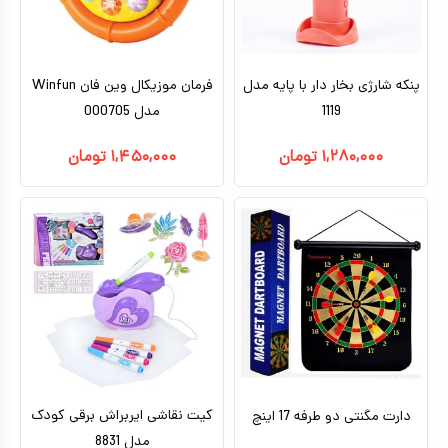
کیف و کوله پشتی
اسباب بازی علمی
پنکه شارژی بخار دار با پایه مدل
فرمان موزیکال وین فان Winfun
اسباب بازی مشاغل
1119
مدل 000705
اسباب بازی لوازم خانگی
۱,۲۸۰,۰۰۰
تومان
۱,۴۵۰,۰۰۰
تومان
اتاق کودک
کیت نقاشی ایربراش برقی کودک
دارت مگنتی دو طرفه 17 اینچ
مدل 8831