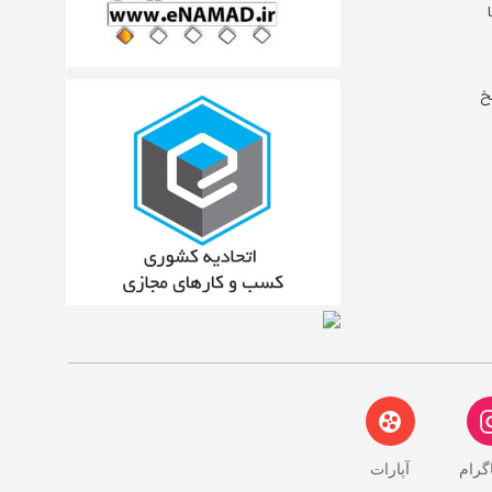
خ
اگرام
آپارات