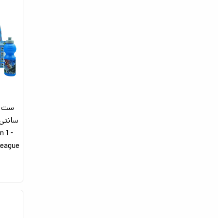
n 1 -
ice League