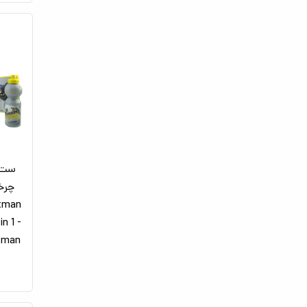
n 1 -
e Batman