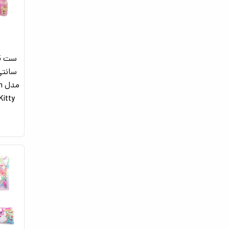
م
1 - Kitty