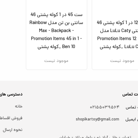
ست 45 در 1 کوله پشتی 46
ست 12 در 1 کوله پشتی 46
سانتی بن تن مدل Rainbow
سانتی LuLu Caty مدل
Max - Backpack -
Promotion Items 45 in 1 -
Promotion Items 12 i
Lu _کوله پشتی
Ben 10 _کوله پشتی
موجود نیست
موجود نیست
ات تماس
دسترسی های
خانه
 تماس
۰۲۱۵۵۰۳۹۵۶۴
فروش اقساط
 ایمیل
shopikartoy@gmail.com
نحوه ارسال
تهران - خانی آباد نو - بلوار میلاد - خیابان