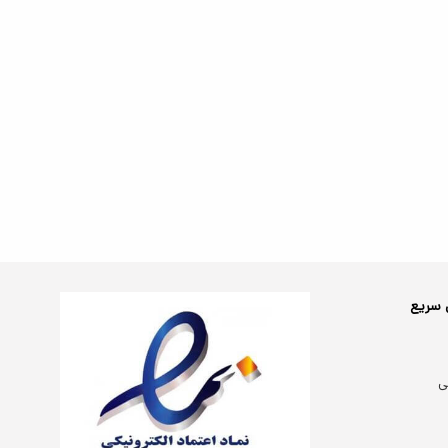
 سریع
ی