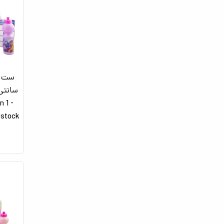
n 1 -
lew Dstock