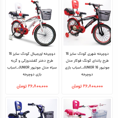
تا ۵ میلیون تومان
بتمن
بالای ده سال
براساس کاراکتر
ماشین شارژی_موتور شارژی
بالای ۵ میلیون تومان
بزرگسال
ماشین کنترلی
براساس برندها
سگ های نگهبان
هری پاتر
ماشین اسباب بازی
اکشن فیگور
عروسک دخترانه
دوچرخه شهری کودک سایز 16
عروسک رباتیک
دوچرخه اورجینال کودک سایز 16
طرح پاندای کونگ‌ فوکار مدل
طرح دختر کفشدوزکی و گربه
ربات اسباب بازی
جونیور JUNIOR 16_اسباب بازی
سیاه مدل جونیور JUNIOR_اسباب
دوچرخه
اسباب بازی نوزادی
بازی دوچرخه
دیجیتال و هوشمند
۲۶,۸۰۰,۰۰۰
تومان
۲۶,۸۰۰,۰۰۰
تومان
بازی فکری
اسباب بازی ورزشی
موسیقی