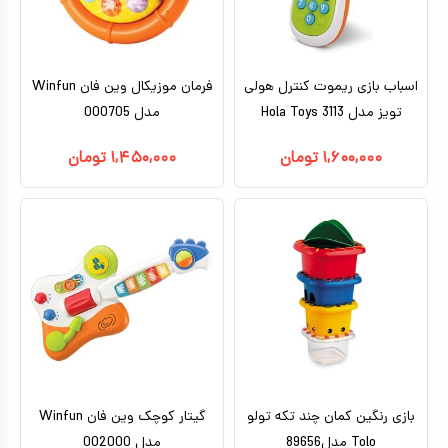
کیف و کوله پشتی
اسباب بازی علمی
اسباب بازی ریموت کنترل هولی
فرمان موزیکال وین فان Winfun
اسباب بازی مشاغل
تویز مدل 3113 Hola Toys
مدل 000705
اسباب بازی لوازم خانگی
۱,۶۰۰,۰۰۰
تومان
۱,۴۵۰,۰۰۰
تومان
اتاق کودک
بازی رنگین کمان چند تکه تولو
گیتار کوچک وین فان Winfun
Tolo مدل89656
مدل 002000