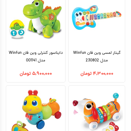
گیتار لمسی وین فان Winfun
دایناسور کنترلی وین فان Winfun
مدل 230802
مدل 001141
۴,۳۰۰,۰۰۰
تومان
۵,۹۰۰,۰۰۰
تومان