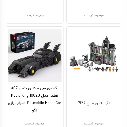
موجود نیست
موجود نیست
لگو دی سی ماشین بتمن 407
قطعه مدل Mould King 10020
Batmobile Model Car_اسباب بازی
لگو بتمن مدل 7124
لگو
موجود نیست
موجود نیست