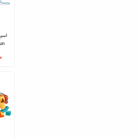
اسپی
Winfun
۰