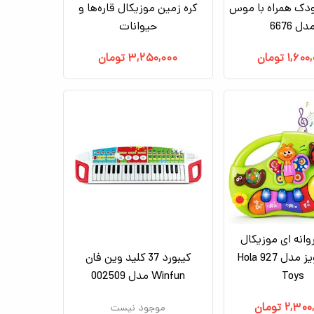
دک همراه با موس
کره زمین موزیکال قاره‌ها و
دل 6676
حیوانات
۱,۶۰۰
تومان
۳,۲۵۰,۰۰۰
تومان
روانه ای موزیکال
هولی تویز مدل 927 Hola
کیبورد 37 کلید وین فان
Toys
Winfun مدل 002509
۲,۳۰۰
تومان
موجود نیست