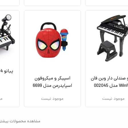
 صندلی دار وین فان
اسپیکر و میکروفون
 مدل 002045
اسپایدرمن مدل 6699
موجود نیست
موجود نیست
مو
مشاهده محصولات بیشتر