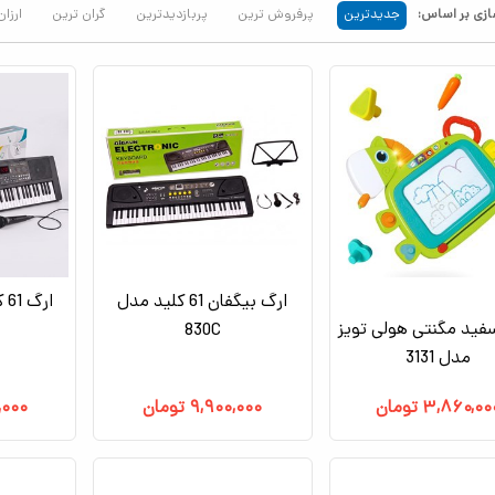
زی بر اساس:
جدیدترین
پرفروش ترین
پربازدیدترین
گران ترین
ارزان
ارگ بیگفان 61 کلید مدل
ار
فید مگنتی هولی تویز
830C
مدل 3131
۳,۸۶۰,۰۰
تومان
۹,۹۰۰,۰۰۰
تومان
,۰۰۰