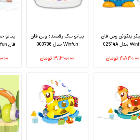
کر پنگوئن وین فان
پیانو سگ رقصنده وین فان
پیانو ح
 مدل 02514A
Winfun مدل 000796
فان Winfun مدل 240801
۴,۸۴۰,۰۰
تومان
۳,۱۳۰,۰۰۰
تومان
,۰۰۰