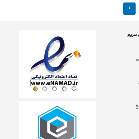
۱
 سریع
ی
خ