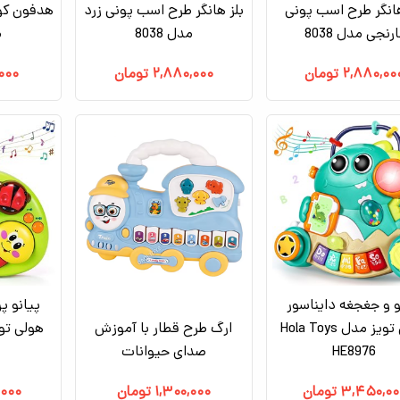
هانگر طرح اسب پونی
بلز هانگر طرح اسب پونی زرد
هدفون کو
ارنجی مدل 8038
مدل 8038
م
۲,۸۸۰,۰۰
تومان
۲,۸۸۰,۰۰۰
تومان
,۰۰۰
و و جغجغه دایناسور
پیانو پ
هولی تویز مدل Hola Toys
ارگ طرح قطار با آموزش
HE8976
صدای حیوانات
۳,۴۵۰,۰۰
تومان
۱,۳۰۰,۰۰۰
تومان
,۰۰۰