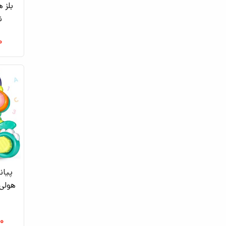
بلز 
ن
۰
پیان
۰