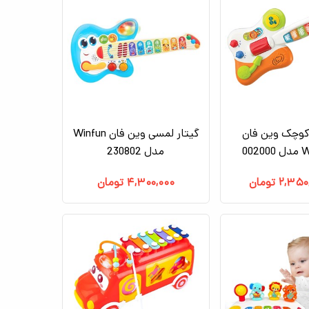
 کوچک وین فان
گیتار لمسی وین فان Winfun
002
مدل 230802
۲,۳۵۰
تومان
۴,۳۰۰,۰۰۰
تومان