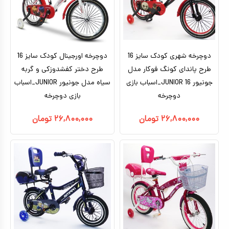
تا ۵ میلیون تومان
بتمن
بالای ده سال
براساس کاراکتر
ماشین شارژی_موتور شارژی
بالای ۵ میلیون تومان
بزرگسال
ماشین کنترلی
براساس برندها
سگ های نگهبان
هری پاتر
ماشین اسباب بازی
دوچرخه شهری کودک سایز 16
دوچرخه اورجینال کودک سایز 16
اکشن فیگور
طرح پاندای کونگ‌ فوکار مدل
طرح دختر کفشدوزکی و گربه
جونیور JUNIOR 16_اسباب بازی
سیاه مدل جونیور JUNIOR_اسباب
عروسک دخترانه
دوچرخه
بازی دوچرخه
عروسک رباتیک
۲۶,۸۰۰,۰۰۰
تومان
۲۶,۸۰۰,۰۰۰
تومان
ربات اسباب بازی
اسباب بازی نوزادی
دیجیتال و هوشمند
بازی فکری
اسباب بازی ورزشی
موسیقی