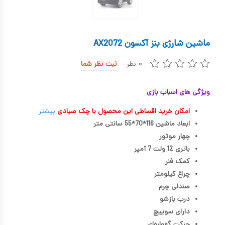
کیف و کوله پشتی
اسباب بازی علمی
ماشین شارژی بنز آکسون AX2072
اسباب بازی مشاغل
۰ نظر
ثبت نظر شما
اسباب بازی لوازم خانگی
ویژگی های اسباب بازی
اتاق کودک
امکان خرید اقساطی این محصول با چک صیادی
بیشتر
ابعاد ماشین 116*70*55 سانتی متر
چهار موتور
باتری 12 ولت 7 آمپر
کمک فنر
چراغ کیلومتر
صندلی چرم
درب بازشو
دارای سوییچ
حرکت گهواره‌ای