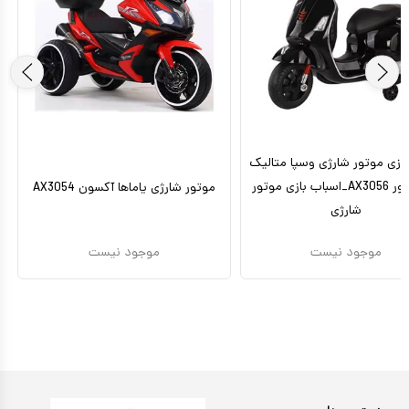
بازی موتور شارژی وسپا متالیک
دو موتور AX3056_اسباب بازی موتور
موتور شارژی یاماها آکسون AX3054
شارژی
موجود نیست
موجود نیست