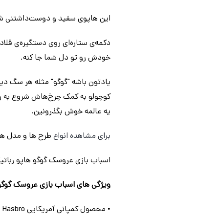
این هاپوی سفید و دوست‌داشتنی شم
دکمه‌ی ستاره‌ای روی دستگیره‌ی قل
خودش رو تو دل شما جا کنه.
یادتون باشه "گوگو" مثله هر سگ دی
کوچولو به کمک چرخ‌هاش شروع به راه
یه عالمه خوش ‌بگذرونین.
برای مشاهده انواع
طرح ها و مدل ه
اسباب بازی عروسک گوگو هاپو رباتیک مدل FurReal GoGo My Dancing Pup برای بچه های بالای 4
ویژگی های اسباب بازی عروسک گوگو هاپو رباتیک مدل up
• محصول کمپانی آمریکایی Hasbro می باشد.