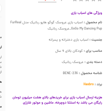
ویژگی های اسباب بازی
نام محصول :
اسباب بازی عروسک گوگو هاپو رباتیک مدل FurReal
GoGo My Dancing Pup_عروسک رباتیک
م
جنسیت :
اسباب بازی دخترانه و پسرانه
ار
مناسب برای :
کودکان بالای 4 سال
دسته بندی :
عروسک رباتیک
سف
از
شناسه محصول :
BENE-236
هز
برند :
Hasbro
شهرس
هزینه ارسال اسباب بازی برای خریدهای بالای هشت میلیون تومان
رایگان می باشد به استثنا دوچرخه، ماشین و موتور شارژی
مش