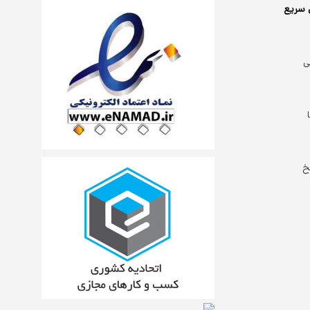
 سریع
ی
خ