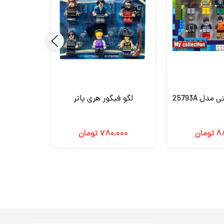
دل 25793A
لگو فیگور هری پاتر
۸۸
تومان
۷۸۰,۰۰۰
تومان