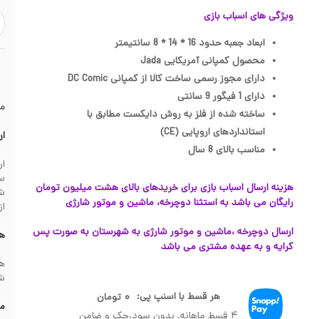
ویژگی های اسباب بازی
ابعاد جعبه حدود 16 * 14 * 8 سانتیمتر
محصول کمپانی آمریکایی Jada
دارای مجوز رسمی ساخت کالا از کمپانی DC Comic
دارای 1 فیگور 9 سانتی
م
ساخته شده از فلز به روش دایکست مطابق با
استانداردهای اروپایی (CE)
ار
مناسب بالای 8 سال
سف
هزینه ارسال اسباب بازی برای خریدهای بالای هشت میلیون تومان
رایگان می باشد به استثنا دوچرخه، ماشین و موتور شارژی
از
ارسال دوچرخه ،ماشین و موتور شارژی به شهرستان به صورت پس
هز
کرایه و به عهده مشتری می باشد
شهرس
هر قسط با اسنپ پی:
۰
تومان
مش
۴ قسط ماهانه. بدون سود،چک و ضامن