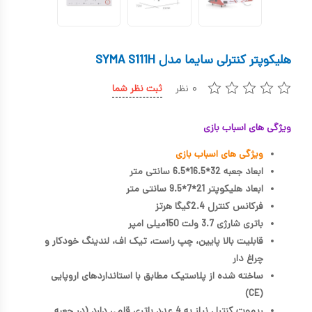
کیف و کوله پشتی
اسباب بازی علمی
هلیکوپتر کنترلی سایما مدل SYMA S111H
اسباب بازی مشاغل
۰ نظر
ثبت نظر شما
اسباب بازی لوازم خانگی
ویژگی های اسباب بازی
اتاق کودک
ویژگی های اسباب بازی
ابعاد جعبه 32*16.5*6.5 سانتی متر
ابعاد هلیکوپتر 21*7*9.5 سانتی متر
فرکانس کنترل 2.4گیگا هرتز
باتری شارژی 3.7 ولت 150میلی امپر
قابلیت بالا پایین، چپ راست، تیک اف، لندینگ خودکار و
چراغ دار
ساخته شده از پلاستیک مطابق با استانداردهای اروپایی
(CE)
ریموت کنترل نیاز به 4 عدد باتری قلمی دارد (در جعبه