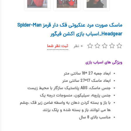
کیف و کوله پشتی
اسباب بازی علمی
ماسک صورت مرد عنکبوتی فک دار قرمز Spider-Man
اسباب بازی مشاغل
Headgear_اسباب بازی اکشن فیگور
اسباب بازی لوازم خانگی
۰ نظر
ثبت نظر شما
اتاق کودک
ویژگی های اسباب بازی
ابعاد جعبه 27 *18 سانتی متر
ابعاد ماسک 17*27 سانتی متر
جنس ماسک، ABS پلاستیک سازگار با محیط زیست
جنس پارچه، سیلیکون، منسوجات درجه یک
با باز و بسته کردن دهان به واسطه ضامن زیر فک ،چشم
ها می توانند باز و بسته شده و پلک بزنند
مناسب بالای 8 سال