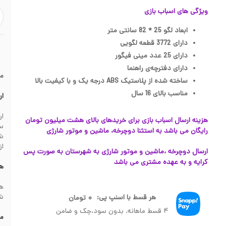
ویژگی های اسباب بازی
ابعاد لگو 25 * 82 سانتی متر
دارای 3772 قطعه لگویی
دارای 25 عدد مینی فیگور
دارای دفترچه‌ی راهنما
م
ساخته شده از پلاستیک ABS درجه یک و با کیفیت بالا
مناسب بالای 16 سال
ار
هزینه ارسال اسباب بازی برای خریدهای بالای هشت میلیون تومان
سف
رایگان می باشد به استثنا دوچرخه، ماشین و موتور شارژی
از
ارسال دوچرخه ،ماشین و موتور شارژی به شهرستان به صورت پس
کرایه و به عهده مشتری می باشد
هز
شهرس
هر قسط با اسنپ پی:
۰
تومان
۴ قسط ماهانه. بدون سود،چک و ضامن
مش