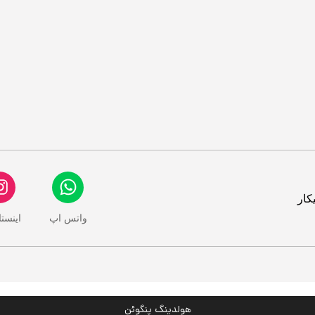
کار
واتس اپ
اینست
هولدینگ پنگوئن