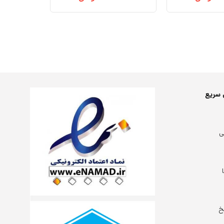
 سریع
ی
خ