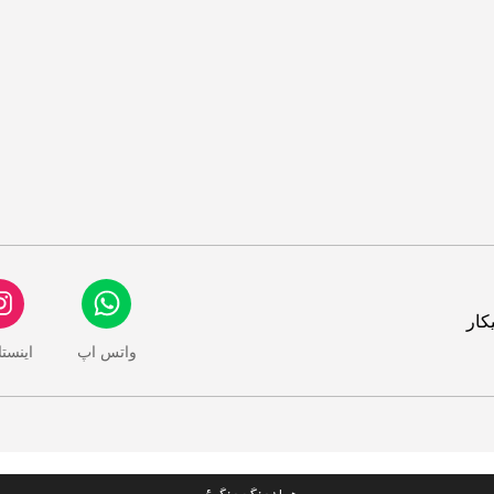
کار
واتس اپ
اینست