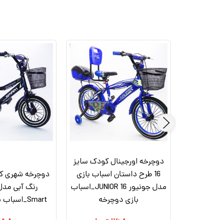
دوچرخه اورجینال کودک سایز
دوچرخه شهری کودک سایز 12
16 طرح داستان اسباب بازی
سمارت
مدل جونیور JUNIOR 16_اسباب
رنگ آبی مدل
بازی دوچرخه
Smart_اسباب بازی دوچرخه
۲۵,۳۰۰,۰