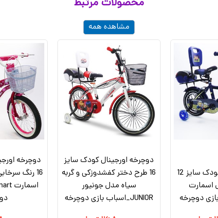
محصولات مرتبط
مشاهده همه
دوچرخه اورجینال کودک سایز
دوچرخه اورجی
دوچرخه شهری کودک سایز 12
16 طرح دختر کفشدوزکی و گربه
16 رنگ سرخا
 اسمارت
سیاه مدل جونیور
JUNIOR_اسباب بازی دوچرخه
دو