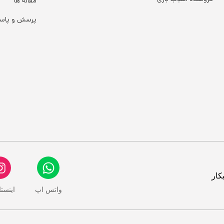
مقاله ها
پرسش و پاس
کار
واتس اپ
اینست