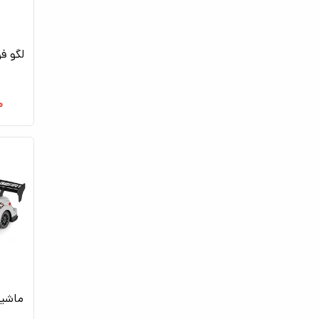
لگو فوا
۰
ماشین