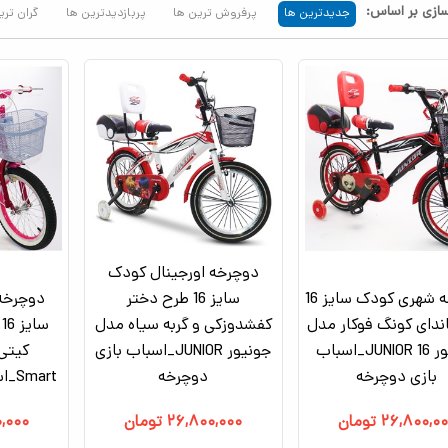
ازی بر اساس:
جدیدترین ها
پرفروش ترین ها
پربازدیدترین ها
گران تری
دوچرخه اورجینال کودک
دوچرخه شهری کودک سایز 16
سایز 16 طرح دختر
دوچرخه 
ندای کونگ‌ فوکار مدل
کفشدوزکی و گربه سیاه مدل
س
جونیور JUNIOR 16_اسباب
جونیور JUNIOR_اسباب بازی
کیتی
بازی دوچرخه
دوچرخه
Smart_اسباب بازی دوچرخه
۲۶,۸۰۰,۰
تومان
۲۶,۸۰۰,۰۰۰
تومان
,۰۰۰