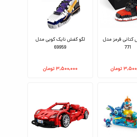
 کتانی قرمز مدل
لگو کفش نایک کوبی مدل
69959
771
۳,۵۰۰
تومان
۳,۵۰۰,۰۰۰
تومان