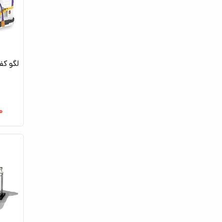
لگو ک
۰