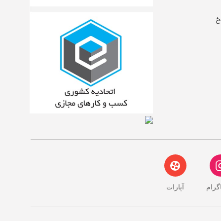
خ
اگرام
آپارات