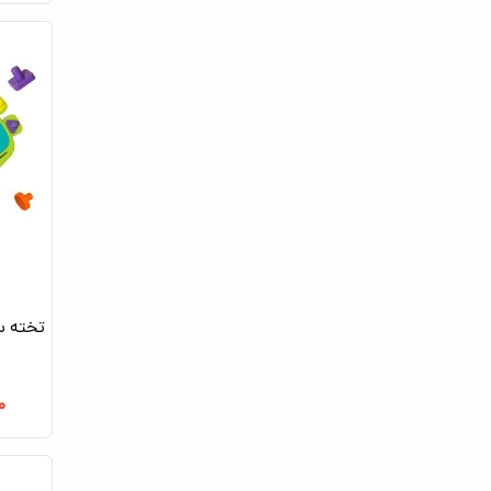
تخته س
۰